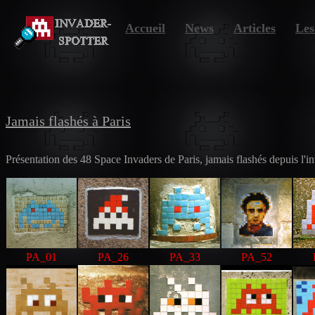
Accueil
News
Articles
Les
P
R
Jamais flashés à Paris
Présentation des 48 Space Invaders de Paris, jamais flashés depuis l'in
PA_01
PA_26
PA_33
PA_52