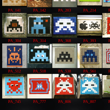
PA_141
PA_142
PA_203
PA_214
PA_304
PA_314
PA_368
PA_393
PA_512
PA_518
PA_538
PA_561
PA_745
PA_777
PA_806
PA_807