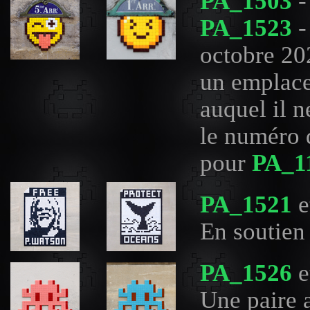
PA_1503
-
PA_1523
-
octobre 202
un emplace
auquel il n
le numéro 
pour
PA_1
PA_1521
e
En soutien
PA_1526
e
Une paire 