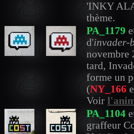
'INKY ALA
thème.
PA_1179
e
d'
invader-b
novembre 2
tard, Invad
forme un p
(
NY_166
e
Voir
l'ani
PA_1104
e
graffeur C