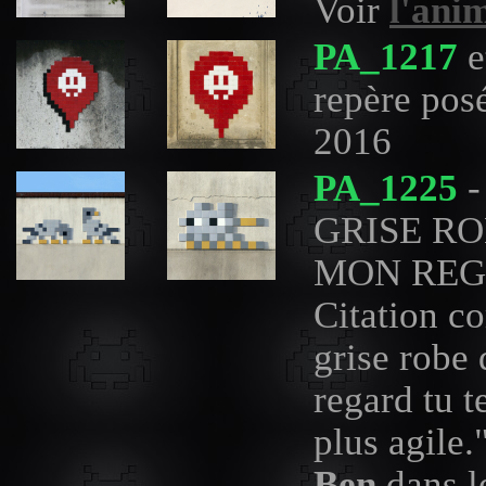
Voir
l'ani
PA_1217
e
repère pos
2016
PA_1225
-
GRISE ROB
MON REG
Citation co
grise robe 
regard tu t
plus agile.
Ben
dans l