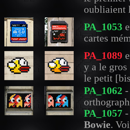
oubliaient 
PA_1053
e
cartes mém
PA_1089
e
y a le gros
le petit [bi
PA_1062
-
orthographi
PA_1057
-
Bowie
. Vo