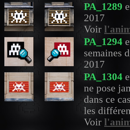
PA_1289
e
2017
Voir
l'ani
PA_1294
e
semaines d'
2017
PA_1304
e
ne pose ja
dans ce cas
les différ
Voir
l'ani