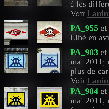
à les diffé
Voir
l'ani
PA_955
et
Libé en av
PA_983
et
mai 2011; 
plus de ca
Voir
l'ani
PA_984
et
mai 2011; 