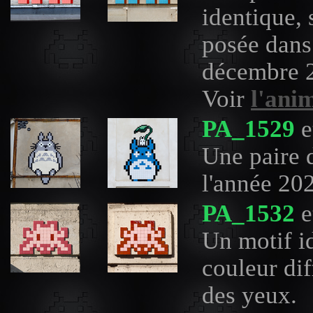
identique, 
posée dans
décembre 
Voir
l'ani
PA_1529
e
Une paire
l'année 20
PA_1532
e
Un motif id
couleur dif
des yeux.