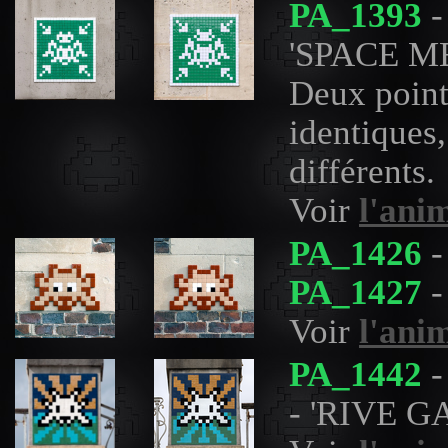
PA_1393
-
'SPACE M
Deux point
identiques,
différents.
Voir
l'ani
PA_1426
-
PA_1427
-
Voir
l'ani
PA_1442
-
- 'RIVE 