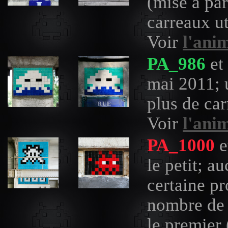
(mise à par
carreaux u
Voir
l'ani
PA_986
et
mai 2011; 
plus de ca
Voir
l'ani
PA_1000
e
le petit; 
certaine p
nombre de f
le premier 