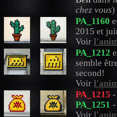
chez vous
)
PA_1160
e
2015 et ju
Voir
l'ani
PA_1212
e
semble êtr
second!
Voir
l'ani
PA_1215
-
PA_1251
-
Voir
l'ani