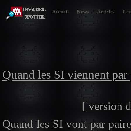
Accueil
News
Articles
Les
P
R
Quand les SI viennent par 
[ version 
Quand les SI vont par paire 