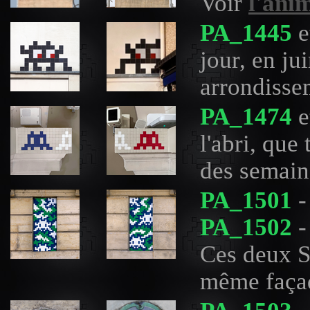
Voir
l'ani
PA_1445
e
jour, en j
arrondisse
PA_1474
e
l'abri, que
des semain
PA_1501
-
PA_1502
-
Ces deux SI
même faça