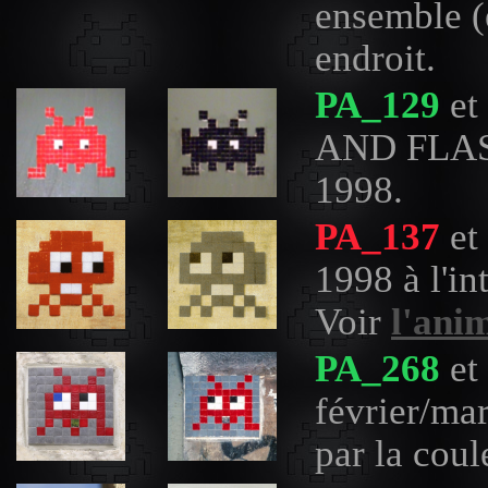
ensemble (
endroit.
PA_129
et
AND FLASH
1998.
PA_137
et
1998 à l'i
Voir
l'ani
PA_268
et
février/mar
par la coule