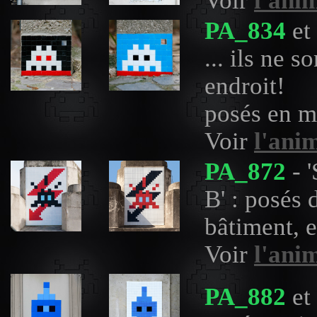
Voir
l'ani
PA_834
et
... ils ne s
endroit!
posés en m
Voir
l'ani
PA_872
- 
B' : posés
bâtiment, 
Voir
l'ani
PA_882
et