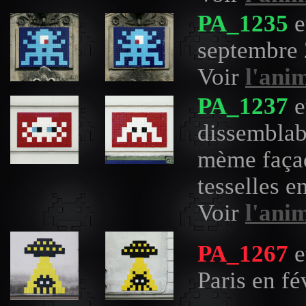
PA_1235
e
septembre
Voir
l'ani
PA_1237
e
dissemblab
mème façad
tesselles 
Voir
l'ani
PA_1267
e
Paris en fé