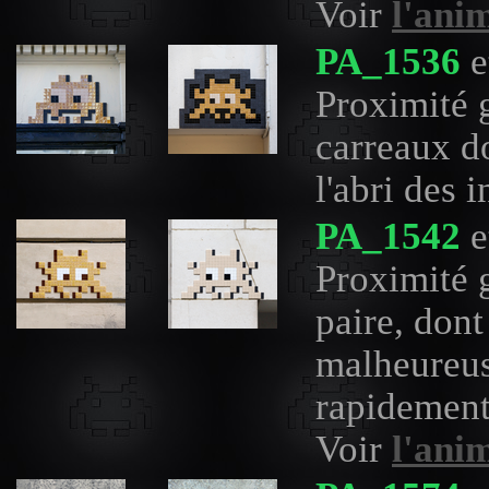
Voir
l'ani
PA_1536
e
Proximité 
carreaux do
l'abri des 
PA_1542
e
Proximité 
paire, dont
malheureus
rapidement
Voir
l'ani