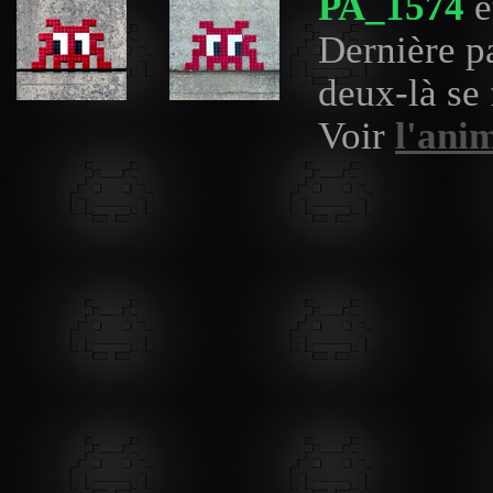
PA_1574
e
Dernière pa
deux-là se 
Voir
l'ani