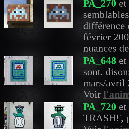
PA_270
et
semblables 
différence 
février 200
nuances de
PA_648
et
sont, dison
mars/avril
Voir
l'ani
PA_720
et
TRASH!', p