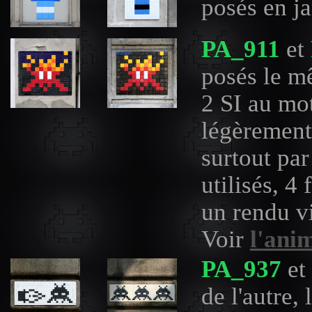
posés en ja
PA_911
et
posés le mê
2 SI au mot
légèrement
surtout pa
utilisés, 4
un rendu vi
Voir
l'ani
PA_937
et
de l'autre,