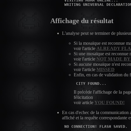
 VISITING MOMA ONLINE...

Affichage du résultat
L'analyse peut se terminer de plusieu
Si la mosaïque est reconnue mai
voir l'article
ALREADY FL
Si une mosaïque est reconnue 
voir l'article
NOT MADE BY
Si aucune mosaïque n'est recon
voir l'article
MISSED
Enfin, en cas de validation du f
CITY FOUND...
Il précède l'affichage de la p
félicitation
voir article
YOU FOUND!
En cas d'echec de la communication av
affiché et la requête correspondante 
NO CONNECTION! FLASH SAVED.