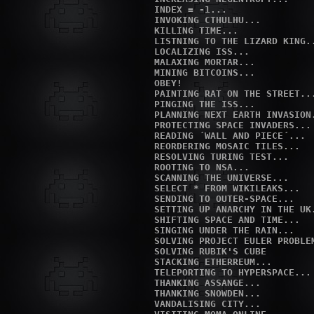
 INDEX = -1...

 INVOKING CTHULHU...

 KILLING TIME...

 LISTNING TO THE LIZARD KING..
 LOCALIZING ISS...

 MALAXING MORTAR...

 MINING BITCOINS...

 OBEY!

 PAINTING RAT ON THE STREET...
 PINGING THE ISS...

 PLANNING NEXT EARTH INVASION.
 PROTECTING SPACE INVADERS...

 READING ´WALL AND PIECE´...

 REORDERING MOSAIC TILES...

 RESOLVING TURING TEST...

 ROOTING TO NSA...

 SCANNING THE UNIVERSE...

 SELECT * FROM WIKILEAKS...

 SENDING TO OUTER-SPACE...

 SETTING UP ANARCHY IN THE UK.
 SHIFTING SPACE AND TIME...

 SINGING UNDER THE RAIN...

 SOLVING PROJECT EULER PROBLEM
 SOLVING RUBIK'S CUBE

 STACKING ETHERREUM...

 TELEPORTING TO HYPERSPACE...

 THANKING ASSANGE...

 THANKING SNOWDEN...

 VANDALISING CITY...
