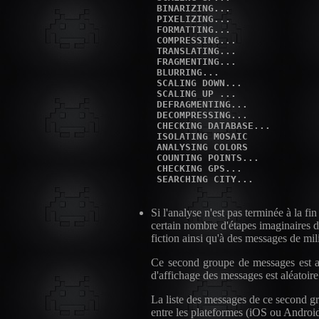
 BINARIZING...

 PIXELIZING...

 FORMATTING...

 COMPRESSING...

 TRANSLATING...

 FRAGMENTING...

 BLURRING...

 SCALING DOWN...

 SCALING UP ...

 DEFRAGMENTING...

 DECOMPRESSING...

 CHECKING DATABASE...

 ISOLATING MOSAIC

 ANALYSING COLORS

 COUNTING POINTS...

 CHECKING GPS...

Si l'analyse n'est pas terminée à la f
certain nombre d'étapes imaginaires d
fiction ainsi qu'à des messages de mil
Ce second groupe de messages est affi
d'affichage des messages est aléatoir
La liste des messages de ce second gr
entre les plateformes (iOS ou Androi