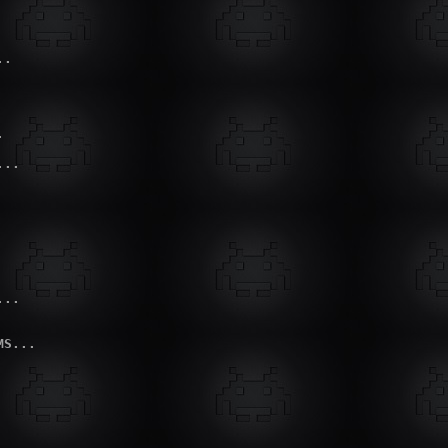
.



..

..

S...
