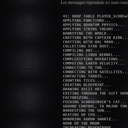
Les messages reproduits ici sont ceux 
 42; DROP TABLE PLAYER_SCORE={
 APPLYING FUNCTIONS...

 APPLYING QUANTUM PHYSICS...

 APPLYING STRING THEORY...

 BANKSYING THE WORLD...

 CHATTING WITH CAPTAIN KIRK...
 CHATTING WITH HAL 9000...

 COLLECTING STAR DUST...

 COMPILING ART...

 COMPILING LINUX KERNEL...

 COMPLEXIFYING OPERATIONS...

 COMPUTING EARTH VELOCITY...

 CONNECTING TO TOR...

 CONNECTING WITH SATELLITES...
 CONTACTING TARDIS...

 COUNTING TILES...

 CREATING BLUEPRINT...

 DRAWING ASCII ART...

 EXITING THROUGH THE GIFT SHOP
 FACTORIZING...

 FEEDING SCHRODINGER'S CAT...

 GROUND CONTROL, TO MAJOR TOM.
 HARVESTING THE SUN...

 HEATING UP CPU...

 HONORING AARON SWARTZ...

 HOOK UP THE MOON

 INCREASING NEGENTROPY...
